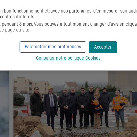
13/05/2026
-
Actualités
on bon fonctionnement et, avec nos partenaires, d’en mesurer son aud
centres d’intérêts.
e
CIC
Aménagement Foncier lance la commercialisation de
pendant 6 mois. Vous pouvez à tout moment changer d’avis en cliquant
l'opération Le Hameau du Loignonet, située Rue du
de page du site.
Grand Vivier à Petit-Mars (44).
Paramétrer mes préférences
Accepter
CONSULTER
Consulter notre politique
Cookies