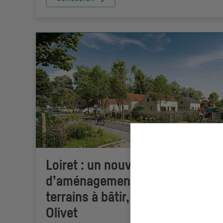
Loiret : un nouveau programme
d’aménagement, avec 19
terrains à bâtir, se prépare à
Olivet