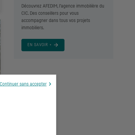
Découvrez AFEDIM, l’agence immobilière du
CIC. Des conseillers pour vous
accompagner dans tous vos projets
immobiliers.
EN SAVOIR +
Continuer sans accepter