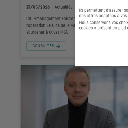
13/05/2026
-
Actualités
Ils permettent d’assurer s
des offres adaptées à vos 
CIC
Aménagement Foncier lance la commercialisation d
Nous conservons vos choix 
l'opération Le Clos de la Vanoise, située Rue Marguerite
cookies » présent en pied 
Yourcenar à Olivet (45).
CONSULTER