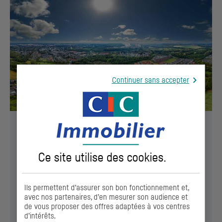
Continuer sans accepter
Vous êtes élus et avez un projet
d’aménagement sur votre territoire ?
Ce site utilise des
cookies
.
Découvrez
CIC
Aménagement Foncier et bénéficiez de
l’expertise de nos conseillers en leur adressant vos
questions.
Ils permettent d’assurer son bon fonctionnement et,
avec nos partenaires, d’en mesurer son audience et
de vous proposer des offres adaptées à vos centres
EN SAVOIR +
d’intérêts.