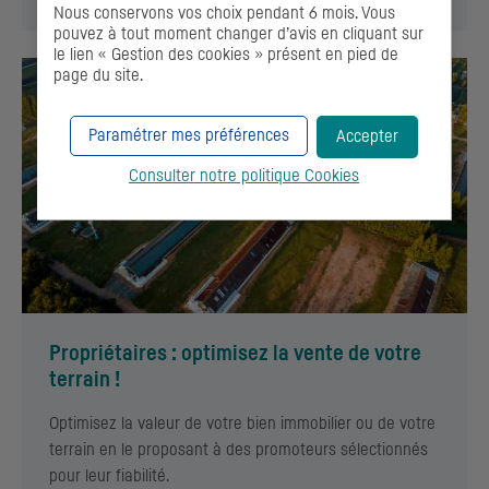
Nous conservons vos choix pendant 6 mois. Vous
pouvez à tout moment changer d’avis en cliquant sur
le lien « Gestion des cookies » présent en pied de
page du site.
Paramétrer mes préférences
Accepter
Consulter notre politique
Cookies
Propriétaires : optimisez la vente de votre
terrain !
Optimisez la valeur de votre bien immobilier ou de votre
terrain en le proposant à des promoteurs sélectionnés
pour leur fiabilité.