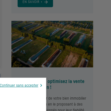
EN SAVOIR +
Propriétaires : optimisez la vente
Continuer sans accepter
de votre terrain !
Optimisez la valeur de votre bien immobilier
ou de votre terrain en le proposant à des
promoteurs sélectionnés pour leur fiabilité.