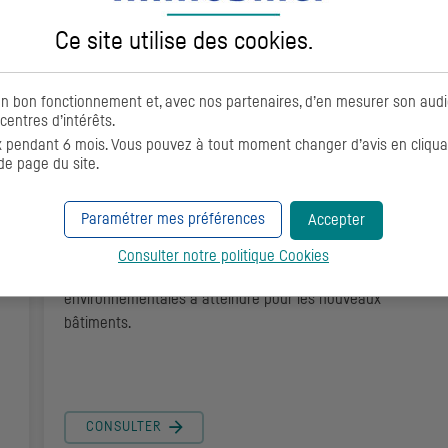
Ce site utilise des
cookies
.
on bon fonctionnement et, avec nos partenaires, d’en mesurer son aud
Les objectifs de la RE2020
centres d’intérêts.
pendant 6 mois. Vous pouvez à tout moment changer d’avis en cliquant
06/09/2022
-
Guides
de page du site.
Adoptée en 2020 et entrée en application le 1er janvier
Paramétrer mes préférences
Accepter
2022, la nouvelle Réglementation Environnementale, plus
communément appelée RE2020, fixe les exigences en
Consulter notre politique
Cookies
termes de performances énergétiques et
ec
environnementales à atteindre pour les nouveaux
bâtiments.
CONSULTER