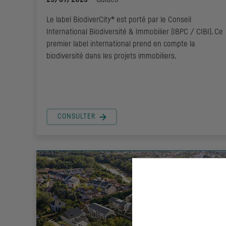
Le label BiodiverCity® est porté par le Conseil
International Biodiversité & Immobilier (IBPC / CIBI). Ce
premier label international prend en compte la
biodiversité dans les projets immobiliers.
CONSULTER