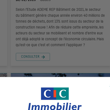
Selon l’Etude ADEME REP Bâtiment de 2021, le secteur
du bâtiment génère chaque année environ 40 millions de
tonnes de déchets, dont 13% sont issus du secteur de la
construction neuve ! Afin de réduire cette empreinte, les
acteurs du secteur se mobilisent et nombre d’entre eux
ont déjà adopté le concept de l’économie circulaire. Mais
qu’est-ce que c’est et comment l’appliquer ?
CONSULTER