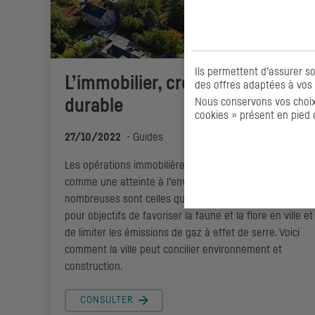
Ils permettent d’assurer s
L’immobilier, créateur d’une ville
des offres adaptées à vos 
Nous conservons vos choix 
durable
cookies » présent en pied 
27/10/2022
-
Guides
Les opérations immobilières sont souvent considérées
comme une atteinte à l’environnement. Et pourtant,
nombreuses sont celles qui intègrent la biodiversité, av
pour objectifs de favoriser la faune et la flore en ville et
de limiter les émissions de gaz à effet de serre. Voici
comment la ville peut concilier environnement et
construction.
CONSULTER