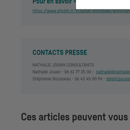
Pour en savoir + sur le programme et
https://www.afedim.fr/fr/achat-immobilier/annonc
CONTACTS PRESSE
NATHALIE JOUAN CONSULTANTS
Nathalie Jouan - 06 61 77 35 00 -
nathalie@nathalie
Stéphanie Bousseau - 06 43 45 00 96 -
stephi.bous
Ces articles peuvent vous