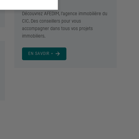
immobilier
Découvrez AFEDIM, l’agence immobilière du
CIC
. Des conseillers pour vous
accompagner dans tous vos projets
immobiliers.
EN SAVOIR +