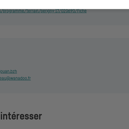
 consulter les lots disponibles :
es/programme/terrain/perigny-17/020690/Fiche
jouan.bzh
seau@wanadoo.fr
 intéresser