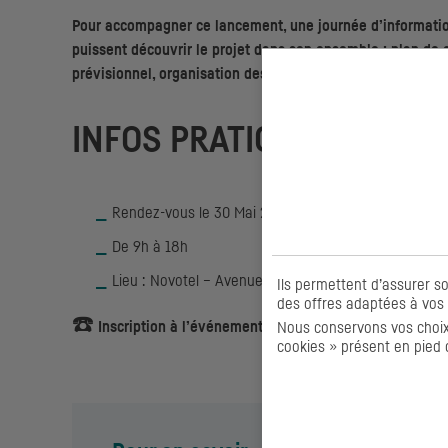
Pour accompagner ce lancement, une journée d’informatio
puissent découvrir le projet dans son ensemble : plan d
prévisionnel, organisation des travaux... mais aussi réserve
INFOS PRATIQUES
Rendez-vous le 30 Mai 2026
De 9h à 18h
Lieu : Novotel – Avenue de la Porte Neuve, 17 000 La
Ils permettent d’assurer s
des offres adaptées à vos 
☎️
Inscription à l’événement au 05 24 72 75 66
Nous conservons vos choix 
cookies » présent en pied 