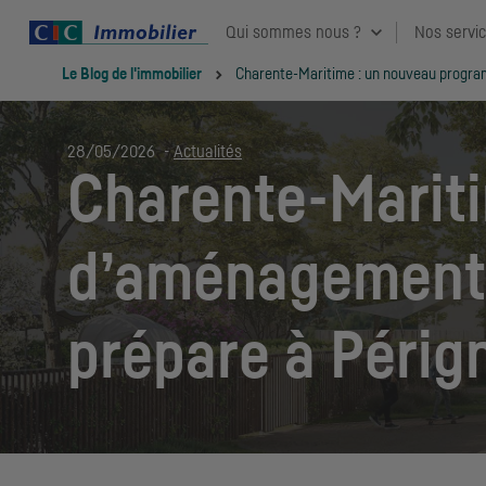
Qui sommes nous ?
Nos servi
Vous êtes ici:
Le Blog de l'immobilier
Charente-Maritime : un nouveau program
28/05/2026
-
Actualités
Charente-Marit
d’aménagement, 
prépare à Périg