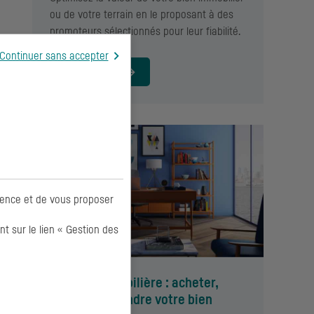
ou de votre terrain en le proposant à des
promoteurs sélectionnés pour leur fiabilité.
Continuer sans accepter
EN SAVOIR +
ience et de vous proposer
 sur le lien « Gestion des
Agence immobilière : acheter,
investir ou vendre votre bien