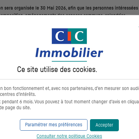
n sera organisée le 30 Mai 2026, afin que les personnes intéressées
e composition, aménagements des espaces communs, calendrier
r leur terrain.
Ce site utilise des
cookies
.
 Rochelle
on bon fonctionnement et, avec nos partenaires, d’en mesurer son aud
centres d’intérêts.
pendant 6 mois. Vous pouvez à tout moment changer d’avis en cliquant
de page du site.
Paramétrer mes préférences
Accepter
Consulter notre politique
Cookies