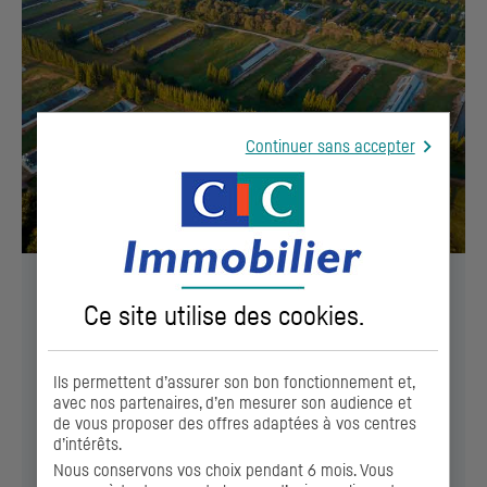
Continuer sans accepter
Propriétaires : optimisez la vente de votre
Ce site utilise des
cookies
.
terrain !
Optimisez la valeur de votre bien immobilier ou de votre
Ils permettent d’assurer son bon fonctionnement et,
terrain en le proposant à des promoteurs sélectionnés
avec nos partenaires, d’en mesurer son audience et
pour leur fiabilité.
de vous proposer des offres adaptées à vos centres
d’intérêts.
Nous conservons vos choix pendant 6 mois. Vous
EN SAVOIR +