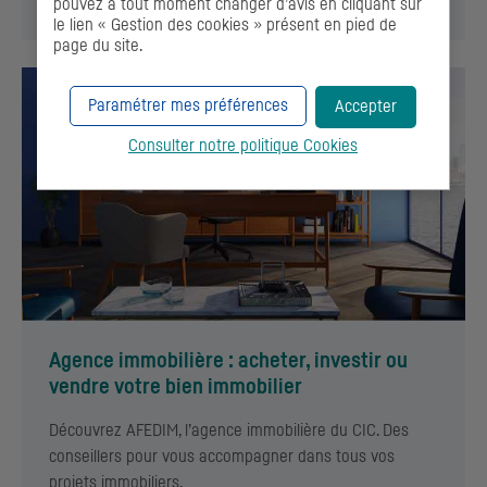
pouvez à tout moment changer d’avis en cliquant sur
le lien « Gestion des cookies » présent en pied de
page du site.
Paramétrer mes préférences
Accepter
Consulter notre politique
Cookies
Agence immobilière : acheter, investir ou
vendre votre bien immobilier
Découvrez AFEDIM, l’agence immobilière du
CIC
. Des
conseillers pour vous accompagner dans tous vos
projets immobiliers.