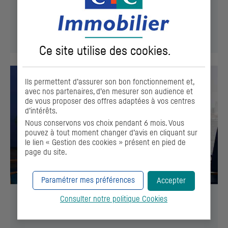
pour leur fiabilité.
EN SAVOIR +
Ce site utilise des
cookies
.
Ils permettent d’assurer son bon fonctionnement et,
avec nos partenaires, d’en mesurer son audience et
de vous proposer des offres adaptées à vos centres
d’intérêts.
Nous conservons vos choix pendant 6 mois. Vous
pouvez à tout moment changer d’avis en cliquant sur
le lien « Gestion des cookies » présent en pied de
page du site.
Paramétrer mes préférences
Accepter
Consulter notre politique
Cookies
Agence immobilière : acheter, investir ou
vendre votre bien immobilier