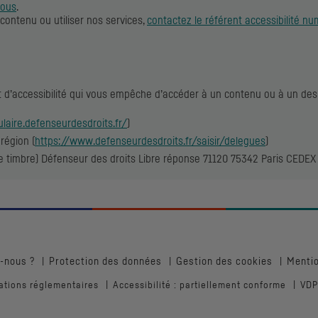
nous
.
contenu ou utiliser nos services,
contactez le référent accessibilité n
t d’accessibilité qui vous empêche d’accéder à un contenu ou à un des
ulaire.defenseurdesdroits.fr/
)
région (
https://www.defenseurdesdroits.fr/saisir/delegues
)
de timbre) Défenseur des droits Libre réponse 71120 75342 Paris CEDEX 
-nous ?
Protection des données
Gestion des cookies
Mentio
ations réglementaires
Accessibilité : partiellement conforme
VDP