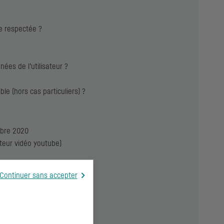
le respectée ?
ées de l’utilisateur ?
e (hors cas particuliers) ?
mbre 2020
cteur vidéo youtube)
Continuer sans accepter