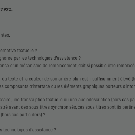
87,92%
.
antes.
ernative textuelle ?
gnorée par les technologies d’assistance ?
sence d’un mécanisme de remplacement, doit si possible être remplacée 
du texte et la couleur de son arrière-plan est-il suffisamment élevé (ho
les composants d’interface ou les éléments graphiques porteurs d’info
saire, une transcription textuelle ou une audiodescription (hors cas par
ré ayant des sous-titres synchronisés, ces sous-titres sont-ils pertin
(hors cas particuliers) ?
les technologies d’assistance ?