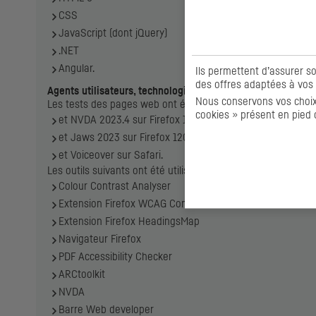
CSS
JavaScript (dont jQuery)
.NET
Angular.
Ils permettent d’assurer s
des offres adaptées à vos 
Agents utilisateurs, technologies d'assistance et outils utili
Nous conservons vos choix 
Les tests des pages web ont été effectués avec les combin
cookies » présent en pied 
et NVDA 2023.4 sur Firefox 120
et Jaws 2023 sur Firefox 120
et Voiceover sur Safari.
Les outils suivants ont été utilisés lors de l’évaluation :
Colour Contrast Analyser
Extension Firefox WCAG Contrast Checker
Extension Firefox HeadingsMap
Navigateur Firefox
PDF Accessibility Checker
ARCtoolkit
NVDA
Barre Web developer