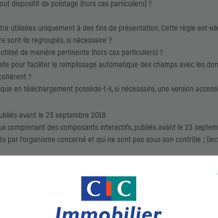
tout dispositif de pointage (hors cas particuliers) ?
re utilisées uniquement à des fins de présentation. Cette règle est-el
 sont-ils regroupés, si nécessaire ?
 utilisé de manière pertinente (hors cas particuliers) ?
duite pour faciliter le remplissage automatique des champs avec les donn
 cohérent ?
 en téléchargement possède-t-il, si nécessaire, une version accessibl
publiés avant le 23 septembre 2018
eux comprenant des composants interactifs, publiés avant le 23 septe
és par l’organisme concerné et qui ne sont pas sous son contrôle ; (le
IBILITÉ
immobilier.fr