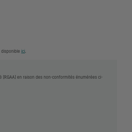
t disponible
ici
.
ilité (RGAA) en raison des non-conformités énumérées ci-