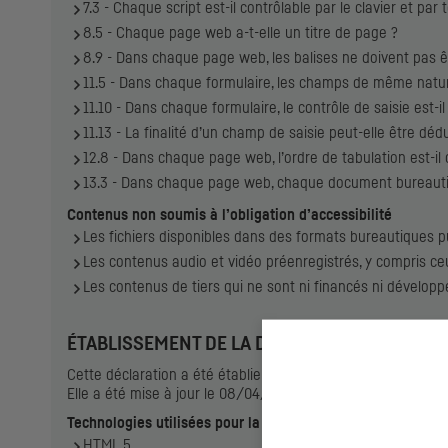
7.3 - Chaque script est-il contrôlable par le clavier et par 
8.5 - Chaque page web a-t-elle un titre de page ?
8.9 - Dans chaque page web, les balises ne doivent pas êt
11.5 - Dans chaque formulaire, les champs de même nature
11.10 - Dans chaque formulaire, le contrôle de saisie est-il
11.13 - La finalité d’un champ de saisie peut-elle être dé
12.8 - Dans chaque page web, l’ordre de tabulation est-il
13.3 - Dans chaque page web, chaque document bureautique
Contenus non soumis à l’obligation d’accessibilité
Les fichiers disponibles dans des formats bureautiques 
Les contenus audio et vidéo préenregistrés, y compris c
Les contenus de tiers qui ne sont ni financés ni développ
ÉTABLISSEMENT DE LA DÉCLARATION D’ACCESS
Cette déclaration a été établie le 26/01/2023.
Elle a été mise à jour le 08/04/2024.
Technologies utilisées pour la réalisation du site www.cic-
HTML 5