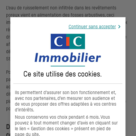
L’eau de ruissellement non infiltrée dans les revêtements
poreux vient en alimentation des fosses arbustives, ceci
impliquant de réduire les délimitations. De même pour les eaux
Continuer sans accepter
récupérées dans la structure réservoir de la chaussée
drainante, elles cheminent par un drain vers la fosse de l’arbre
afin d’augmenter les apports en eau et d’améliorer le
développement des arbres (principe de la tranchée de
Stockholm).
Pour les espaces privatifs, la
gestion des eaux pluviales
à la
Ce site utilise des
cookies
.
parcelle est imposée avec un accompagnement des futurs
acquéreurs (via une notice synthétique présentant les
Ils permettent d’assurer son bon fonctionnement et,
différentes techniques alternatives). Par exemple, la mise en
avec nos partenaires, d’en mesurer son audience et
place de cuve de récupération des eaux pluviales est imposée
de vous proposer des offres adaptées à vos centres
pour chaque construction.
d’intérêts.
Nous conservons vos choix pendant 6 mois. Vous
pouvez à tout moment changer d’avis en cliquant sur
Des équipements électriques moins
le lien « Gestion des cookies » présent en pied de
consommateurs
page du site.