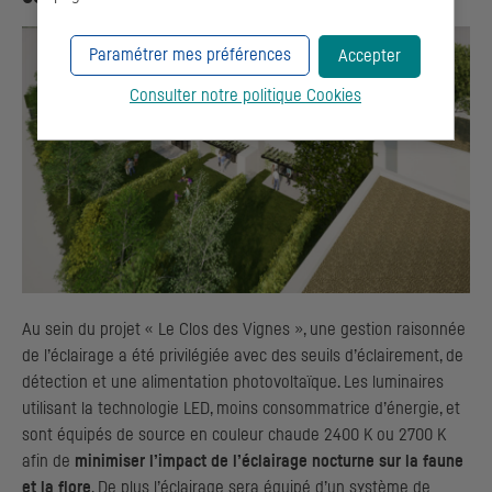
Paramétrer mes préférences
Accepter
Consulter notre politique
Cookies
Au sein du projet « Le Clos des Vignes », une gestion raisonnée
de l’éclairage a été privilégiée avec des seuils d’éclairement, de
détection et une alimentation photovoltaïque. Les luminaires
utilisant la technologie LED, moins consommatrice d’énergie, et
sont équipés de source en couleur chaude 2400 K ou 2700 K
afin de
minimiser l’impact de l’éclairage nocturne sur la faune
et la flore
. De plus l’éclairage sera équipé d’un système de