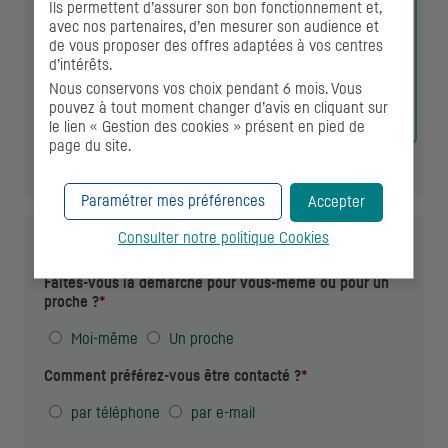
Ils permettent d’assurer son bon fonctionnement et,
avec nos partenaires, d’en mesurer son audience et
de vous proposer des offres adaptées à vos centres
d’intérêts.
Nous conservons vos choix pendant 6 mois. Vous
pouvez à tout moment changer d’avis en cliquant sur
le lien « Gestion des cookies » présent en pied de
page du site.
(
0
/3000 caractères maximum)
Paramétrer mes préférences
Accepter
Consulter notre politique
Cookies
Informations de contact
Faites-vous la démarche pour vous-même ou pour un
proche ?
*
Moi-même
Un proche
Comment préférez-vous être contacté ?
*
par téléphone
par
e-mail