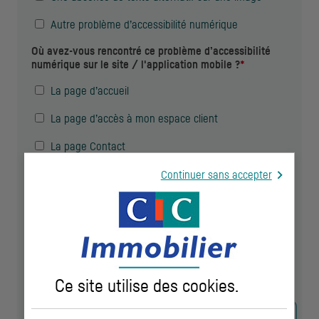
Autre problème d’accessibilité numérique
Où avez-vous rencontré ce problème d’accessibilité
numérique sur le site / l'application mobile ?
*
La page d’accueil
La page d’accès à mon espace client
La page Contact
Une page sur les offres et services
Continuer sans accepter
Le menu de navigation
Une autre page
Description succincte du problème d’accessibilité
numérique rencontré
*
Ce site utilise des
cookies
.