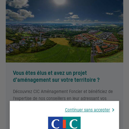
Vous êtes élus et avez un projet
d’aménagement sur votre territoire ?
Découvrez
CIC
Aménagement Foncier et bénéficiez de
l’expertise de nos conseillers en leur adressant vos
questions.
Continuer sans accepter
EN SAVOIR +