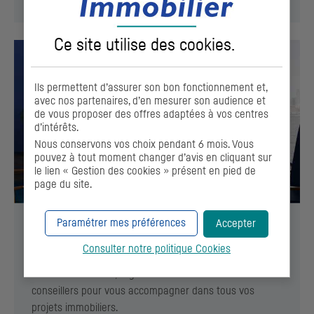
Ce site utilise des
cookies
.
Ils permettent d’assurer son bon fonctionnement et,
avec nos partenaires, d’en mesurer son audience et
de vous proposer des offres adaptées à vos centres
d’intérêts.
Nous conservons vos choix pendant 6 mois. Vous
pouvez à tout moment changer d’avis en cliquant sur
le lien « Gestion des cookies » présent en pied de
page du site.
Paramétrer mes préférences
Accepter
Agence immobilière : acheter, investir ou
vendre votre bien immobilier
Consulter notre politique
Cookies
Découvrez AFEDIM, l’agence immobilière du
CIC
. Des
conseillers pour vous accompagner dans tous vos
projets immobiliers.